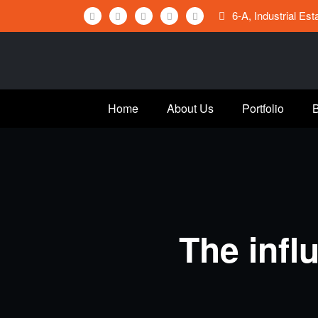
Skip
6-A, Industrial Es
to
content
Home
About Us
Portfolio
The infl