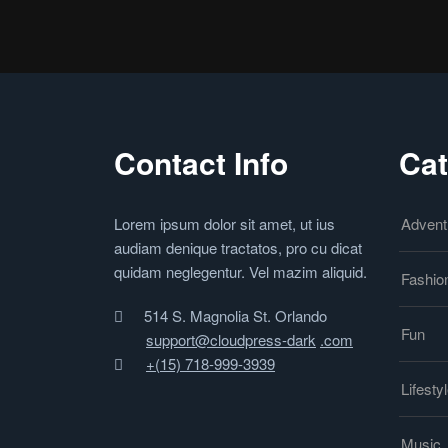
Contact Info
Cat
Lorem ipsum dolor sit amet, ut ius
Advent
audiam denique tractatos, pro cu dicat
quidam neglegentur. Vel mazim aliquid.
Fashio
514 S. Magnolia St. Orlando
Fun
support@cloudpress-dark
.com
+(15) 718-999-3939
Lifesty
Music