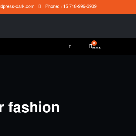
udpress-dark.com
Phone: +15 718-999-3939
0
items
r fashion