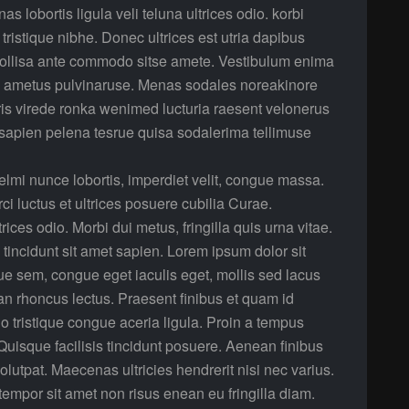
lobortis ligula veli teluna ultrices odio. korbi
a tristique nibhe. Donec ultrices est utria dapibus
mollisa ante commodo sitse amete. Vestibulum enima
re ametus pulvinaruse. Menas sodales noreakinore
s virede ronka wenimed lucturia raesent velonerus
apien pelena tesrue quisa sodalerima tellimuse
elmi nunce lobortis, imperdiet velit, congue massa.
ci luctus et ultrices posuere cubilia Curae.
ices odio. Morbi dui metus, fringilla quis urna vitae.
tincidunt sit amet sapien. Lorem ipsum dolor sit
ue sem, congue eget iaculis eget, mollis sed lacus
n rhoncus lectus. Praesent finibus et quam id
o tristique congue aceria ligula. Proin a tempus
. Quisque facilisis tincidunt posuere. Aenean finibus
olutpat. Maecenas ultricies hendrerit nisi nec varius.
empor sit amet non risus enean eu fringilla diam.