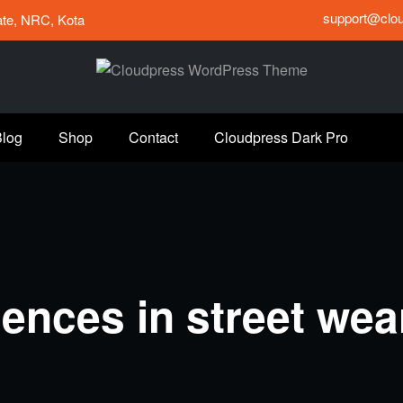
support@clo
tate, NRC, Kota
Blog
Shop
Contact
Cloudpress Dark Pro
uences in street wea