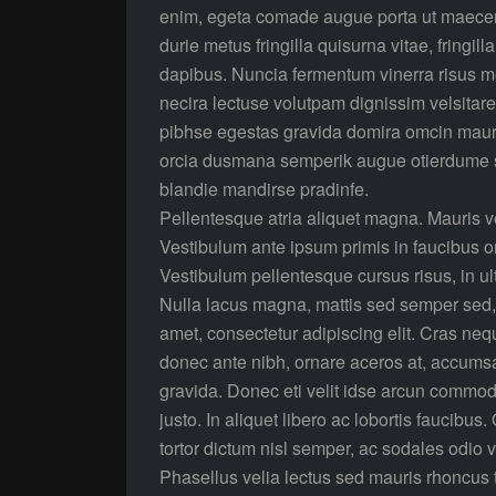
enim, egeta comade augue porta ut maecenas 
durie metus fringilla quisurna vitae, fringill
dapibus. Nuncia fermentum vinerra risus 
necira lectuse volutpam dignissim velsita
pibhse egestas gravida domira omcin mauri
orcia dusmana semperik augue otierdume s
blandie mandirse pradinfe.
Pellentesque atria aliquet magna. Mauris v
Vestibulum ante ipsum primis in faucibus or
Vestibulum pellentesque cursus risus, in ultr
Nulla lacus magna, mattis sed semper sed, 
amet, consectetur adipiscing elit. Cras neq
donec ante nibh, ornare aceros at, accumsa
gravida. Donec eti velit idse arcun commod
justo. In aliquet libero ac lobortis faucibus
tortor dictum nisl semper, ac sodales odio v
Phasellus velia lectus sed mauris rhoncus t