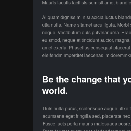
Mauris iaculis facilisis sem sit amet blandi
Aliquam dignissim, nisi acicia luctus bland
utia nulla. Name sitamet arcu ligula. Morbi
neque. Vestibulum quis pulvinar urna. Pr
euismod, neque at tincidunt auctor, magna er
amet exeria. Phasellus consequat placerat 
eleifendin imperdiet laecenas im doreminki
Be the change that yo
world.
Duis nulla purus, scelerisque augue utix
acumsana eget fringilla sed, placerate nec m
Fusce lucts porta mauris malesuada posre.