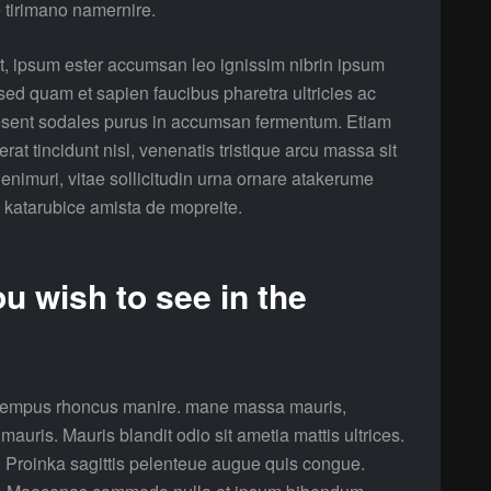
e tirimano namernire.
it, ipsum ester accumsan leo ignissim nibrin ipsum
 sed quam et sapien faucibus pharetra ultricies ac
aesent sodales purus in accumsan fermentum. Etiam
at tincidunt nisl, venenatis tristique arcu massa sit
enimuri, vitae sollicitudin urna ornare atakerume
 katarubice amista de mopreite.
u wish to see in the
e tempus rhoncus manire. mane massa mauris,
auris. Mauris blandit odio sit ametia mattis ultrices.
 Proinka sagittis pelenteue augue quis congue.