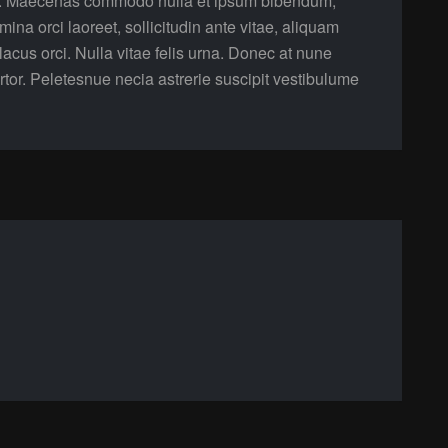
et. Maecenas commodo nulla et ipsum bibendum,
ina orci laoreet, sollicitudin ante vitae, aliquam
 lacus orci. Nulla vitae felis urna. Donec at nune
tortor. Peletesnue necia astrerie suscipit vestibulume